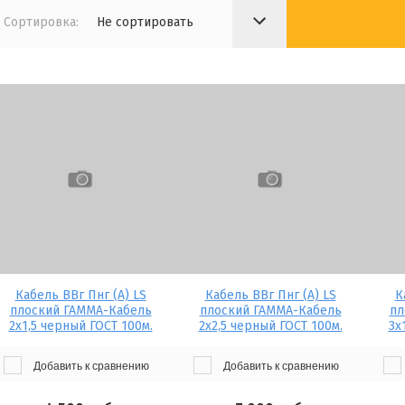
Сортировка:
Не сортировать
Кабель ВВг Пнг (А) LS
Кабель ВВг Пнг (А) LS
К
плоский ГАММА-Кабель
плоский ГАММА-Кабель
пл
2х1,5 черный ГОСТ 100м.
2х2,5 черный ГОСТ 100м.
3х
Добавить к сравнению
Добавить к сравнению