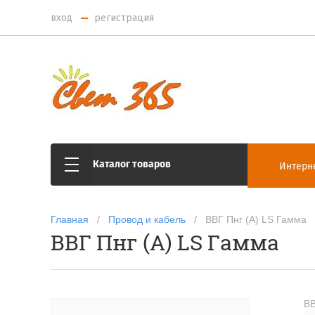
вход
регистрация
Цена (руб.):
от
до
Название:
Артикул:
Каталог товаров
Интерн
Текст:
Главная
   /   
Провод и кабель
   /   ВВГ Пнг (А) LS Гамма
ВВГ Пнг (А) LS Гамма
Выберите категорию:
Выберите...
ВВ