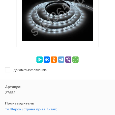
Артикул:
Текст:
Выберите категорию:
Добавить к сравнению
Выберите...
Производитель:
Артикул:
27652
Выберите...
Производитель
тм Ферон (страна пр-ва Китай)
Новинка: